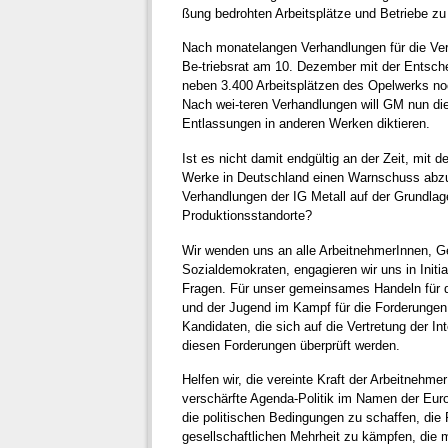
ßung bedrohten Arbeitsplätze und Betriebe zu
Nach monatelangen Verhandlungen für die Ver
Be-triebsrat am 10. Dezember mit der Entschei
neben 3.400 Arbeitsplätzen des Opelwerks noc
Nach wei-teren Verhandlungen will GM nun die
Entlassungen in anderen Werken diktieren.
Ist es nicht damit endgültig an der Zeit, mit d
Werke in Deutschland einen Warnschuss abzug
Verhandlungen der IG Metall auf der Grundlage 
Produktionsstandorte?
Wir wenden uns an alle ArbeitnehmerInnen, Ge
Sozialdemokraten, engagieren wir uns in Initi
Fragen. Für unser gemeinsames Handeln für di
und der Jugend im Kampf für die Forderungen.
Kandidaten, die sich auf die Vertretung der I
diesen Forderungen überprüft werden.
Helfen wir, die vereinte Kraft der Arbeitnehm
verschärfte Agenda-Politik im Namen der Eur
die politischen Bedingungen zu schaffen, die
gesellschaftlichen Mehrheit zu kämpfen, die m