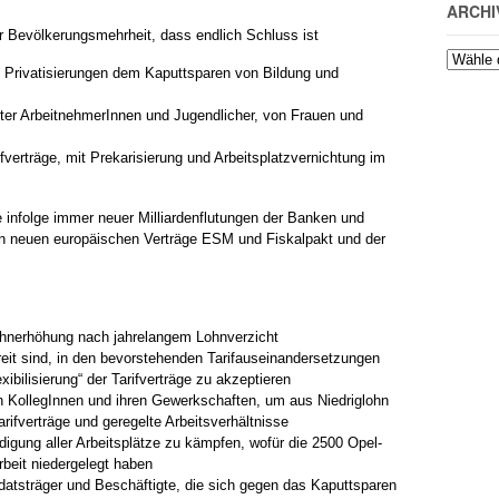
ARCHI
r Bevölkerungsmehrheit, dass endlich Schluss ist
 Privatisierungen dem Kaputtsparen von Bildung und
erter ArbeitnehmerInnen und Jugendlicher, von Frauen und
fverträge, mit Prekarisierung und Arbeitsplatzvernichtung im
ie infolge immer neuer Milliardenflutungen der Banken und
n neuen europäischen Verträge ESM und Fiskalpakt und der
.
lohnerhöhung nach jahrelangem Lohnverzicht
ereit sind, in den bevorstehenden Tarifauseinandersetzungen
xibilisierung“ der Tarifverträge zu akzeptieren
n KollegInnen und ihren Gewerkschaften, um aus Niedriglohn
rifverträge und geregelte Arbeitsverhältnisse
idigung aller Arbeitsplätze zu kämpfen, wofür die 2500 Opel-
beit niedergelegt haben
atsträger und Beschäftigte, die sich gegen das Kaputtsparen