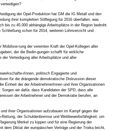
 verteidigen?
teidigung der Opel-Produktion hat GM die IG Metall und den
dung ihrer kompletten Stilllegung für 2016 überfallen, was
h bis zu 45.000 abhängige Arbeitsplätze in der Region bedroht.
 Schließung schon für 2014, weiteren Lohnverzicht und
er Mobilisie-rung der vereinten Kraft der Opel-Kollegen aller
eben, der die Bedin-gungen schafft für wirkliche
der Verteidigung aller Arbeitsplätze und aller
werkschafte-rInnen, politisch Engagierte und
ativen für die drängende demokratische Diskussion dieser
e Einheit der der ArbeitnehmerInnen und ihrer Organisationen
 Sorgen wir dafür, dass Kandidaten der SPD, dass alle
nteressen der Arbeitnehmer und der Demokratie berufen, an
er und ihrer Organisationen aufzubauen im Kampf gegen die
o-Rettung, der Schuldenbremse und Wettbewerbsfähigkeit; um
 Regierung Merkel zu kippen und für eine Regierung der
it dem Diktat der europäischen Verträge und der Troika bricht,