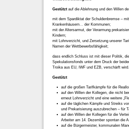
Gestützt
auf die Ablehnung und den Willen de
mit dem Spardiktat der Schuldenbremse – mit
Krankenhäusern… der Kommunen;
mit der Altersarmut, der Verarmung prekarisi
Kindern;
mit Lohnverzicht, und Zersetzung unserer Tari
Namen der Wettbewerbsfähigkeit;
dass endlich Schluss ist mit dieser Politik, d
Spekulationsfonds unter dem Druck der beide
Troika aus EU, IWF und EZB, verschärft wird
Gestützt
auf die großen Tarifkämpfe für die Real
auf den Willen der Kollegen, die nicht b
erneut Lohnverzicht und eine weitere „Fle
auf die täglichen Kämpfe und Streiks vo
und Prekarisierung auszubrechen – für Ta
auf den Willen der Kollegen für die Verte
Arbeiter am 14. Dezember spontan die Ar
auf die Bürgermeister, kommunalen Mand