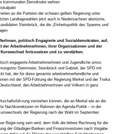
er kommunalen Demokratie wehren
iskalpakt
eiten an die Parteien der schwarz-gelben Regierung unter
 letzten Landtagswahlen jetzt auch in Niedersachsen abstürzte,
andidaten Steinbrück, die die „Einheitspolitik des Sparens und
ragen
terInnen, politisch Engagierte und Sozialdemokraten, auf,
t der ArbeitnehmerInnen, ihrer Organisationen und der
 Kurswechsel fortzusetzen und zu verstärken.
litisch engagierte ArbeitnehmerInnen und Jugendliche umso
ngstrio Steinmeier, Steinbrück und Gabriel, der SPD mit
kt hat, der für diese gesamte arbeitnehmerfeindliche und
ammen mit der SPD-Führung der Regierung Merkel und der Troika
 Deutschland, den ArbeitnehmerInnen und Völkern in ganz
rkschaftsfüh-rung verstehen können, die an Merkel wie an die
ür Nachkorrekturen im Rahmen der Agenda-Politik – in der
Kurswechsels der Regierung nach der Wahl im September.
ser Regie-rung sein wird, dem Volk die bittere Rechnung für die
nung der Gläubiger-Banken und Finanzinvestoren nach Vorgabe