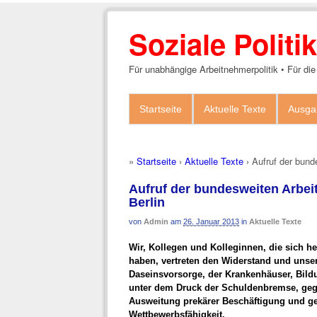
Soziale Polit
Für unabhängige Arbeitnehmerpolitik • Für die
Startseite
Aktuelle Texte
Ausga
»
Startseite
›
Aktuelle Texte
›
Aufruf der bund
Aufruf der bundesweiten Arbei
Berlin
von
Admin
am
26. Januar 2013
in
Aktuelle Texte
Wir, Kollegen und Kolleginnen, die sich h
haben, vertreten den Widerstand und unse
Daseinsvorsorge, der Krankenhäuser, Bil
unter dem Druck der Schuldenbremse, gege
Ausweitung prekärer Beschäftigung und ge
Wettbewerbsfähigkeit.