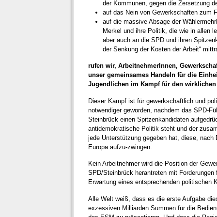
der Kommunen, gegen die Zersetzung d
auf das Nein von Gewerkschaften zum F
auf die massive Absage der Wählermehrh
Merkel und ihre Politik, die wie in allen
aber auch an die SPD und ihren Spitzenk
der Senkung der Kosten der Arbeit“ mitt
rufen wir, ArbeitnehmerInnen, Gewerkschaf
unser gemeinsames Handeln für die Einhei
Jugendlichen im Kampf für den wirklichen
Dieser Kampf ist für gewerkschaftlich und po
notwendiger geworden, nachdem das SPD-Führu
Steinbrück einen Spitzenkandidaten aufgedrüc
antidemokratische Politik steht und der zus
jede Unterstützung gegeben hat, diese, nach
Europa aufzu-zwingen.
Kein Arbeitnehmer wird die Position der Gewe
SPD/Steinbrück herantreten mit Forderungen f
Erwartung eines entsprechenden politischen 
Alle Welt weiß, dass es die erste Aufgabe die
exzessiven Milliarden Summen für die Bedie