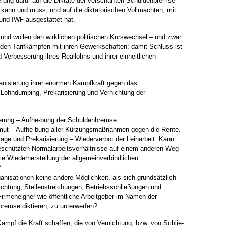
rung dafür auf die Diktate der verschärften Schuldenbremse
n kann und muss, und auf die diktatorischen Vollmachten, mit
 und IWF ausgestattet hat.
und wollen den wirklichen politischen Kurswechsel – und zwar
enden Tarifkämpfen mit ihren Gewerkschaften: damit Schluss ist
d Verbesserung ihres Reallohns und ihrer einheitlichen
anisierung ihrer enormen Kampfkraft gegen das
Lohndumping, Prekarisierung und Vernichtung der
sierung – Aufhe-bung der Schuldenbremse.
rmut – Aufhe-bung aller Kürzungsmaßnahmen gegen die Rente.
räge und Prekarisierung – Wiederverbot der Leiharbeit. Kann
 geschützten Normalarbeitsverhältnisse auf einem anderen Weg
ie Wiederherstellung der allgemeinverbindlichen
?
ganisationen keine andere Möglichkeit, als sich grundsätzlich
ichtung, Stellenstreichungen, Betriebsschließungen und
irmeneigner wie öffentliche Arbeitgeber im Namen der
remse diktieren, zu unterwerfen?
Kampf die Kraft schaffen, die von Vernichtung, bzw. von Schlie-