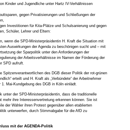
lion Kinder und Jugendliche unter Hartz IV-Verhältnissen
puttsparen, gegen Privatisierungen und Schließungen der
en,
gen Investitionen für Kita-Plätze und Schulsanierung und gegen
n, Schüler, Lehrer und Eltern:
n, wenn die SPD-Ministerpräsidentin H. Kraft die Situation mit
sten Auswirkungen der Agenda zu beschönigen sucht und – mit
tsetzung der Sparpolitik unter den Anforderungen der
gulierung der Arbeitsverhältnisse im Namen der Förderung der
er SPD aufruft.
ie Spitzenverantwortlichen des DGB dieser Politik der rot-grünen
dlich“ erteilt und H. Kraft als „Verbündete“ der Arbeitnehmer
r 1. Mai-Kundgebung des DGB in Köln einlädt.
k unter der SPD-Ministerpräsidentin, dass die traditionelle
t mehr ihre Interessenvertretung erkennen können. Sie ist
ile der Wähler ihren Protest gegenüber allen etablierten
litik unterwerfen, durch Stimmabgabe für die AfD zu
chluss mit der AGENDA-Politik