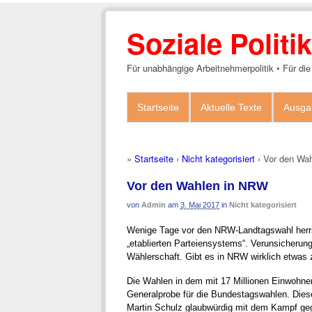
Soziale Polit
Für unabhängige Arbeitnehmerpolitik • Für die
Startseite
Aktuelle Texte
Ausga
»
Startseite
›
Nicht kategorisiert
›
Vor den Wa
Vor den Wahlen in NRW
von
Admin
am
3. Mai 2017
in
Nicht kategorisiert
Wenige Tage vor den NRW-Landtagswahl herrsc
„etablierten Parteiensystems“. Verunsicherun
Wählerschaft. Gibt es in NRW wirklich etwas
Die Wahlen in dem mit 17 Millionen Einwohne
Generalprobe für die Bundestagswahlen. Diese 
Martin Schulz glaubwürdig mit dem Kampf geg