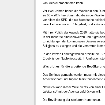
von Merkel präsentieren kann.
Vor zwei Jahren haben die Wähler in den Ru
zu 60 – 70% ihre Stimmabgabe in den Wahlen 
vor allem die SPD, die als historische politis
verankert war wie im Ruhrgebiet, und stürzte s
Mit ihrer Politik der Agenda 2010 hatte sie b
in der Industrie hinauszuwerfen und Zigtause
Einrichtungen der kommunalen Daseinsvorsorge 
Billigjobs zu zwingen und die verarmten Kom
In den letzten Landtagswahlen erzielte die S
Ergebnis der Nachkriegszeit. In Umfragen ste
Was gibt es für die arbeitende Bevölkerun
Das Schluss gemacht werden muss mit dieser z
Arbeiterschaft und Jugend bleibt zunehmend o
Natürlich kann dieser Wille nichts von einer 
„Weiter so“ mit der Agenda aufdrücken will.
Die Bevölkerung der ruinierten Kommunen,