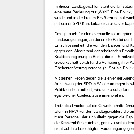
In diesen Landtagswahlen steht die Umsetzung
eine neue Regierung zur „Wahl“. Eine Politik
wurde und in der breiten Bevölkerung auf wac
mit seiner SPD-Kanzlerkandidatur davor kapit
Das gilt auch für eine eventuelle rot-rot-grüne K
Landesregierungen, an denen die Partei der Lin
Entschlossenheit, die von den Banken und Ko
gegen den Widerstand der arbeitenden Bevölke
Koalitionsregierung in Berlin, die mit Streik
Gewerkschaft ver.di für die Aufhebung ihrer A
Flächentarifvertrag vorgeht. (s. Soziale Polit
Mit seinen Reden gegen die „Fehler der Agend
Aufschwung der SPD in Wählerumfragen bewirk
Politik endlich aufhört, wird umso schärfer mi
egal welcher Couleur, zusammenprallen.
Trotz des Drucks auf die Gewerkschaftsführun
allem in NRW vor den Landtagswahlen, die ang
mehr Personal, der sich direkt gegen die Kap
die Krankenhäuser richtet, ganz zu verhinder
nicht auf ihre berechtigten Forderungen gege