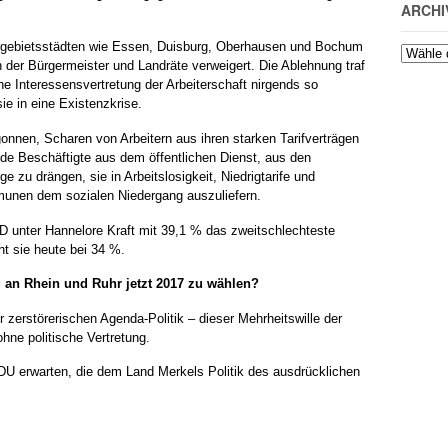
ARCHI
hrgebietsstädten wie Essen, Duisburg, Oberhausen und Bochum
der Bürgermeister und Landräte verweigert. Die Ablehnung traf
che Interessensvertretung der Arbeiterschaft nirgends so
ie in eine Existenzkrise.
egonnen, Scharen von Arbeitern aus ihren starken Tarifverträgen
nde Beschäftigte aus dem öffentlichen Dienst, aus den
zu drängen, sie in Arbeitslosigkeit, Niedrigtarife und
munen dem sozialen Niedergang auszuliefern.
PD unter Hannelore Kraft mit 39,1 % das zweitschlechteste
ht sie heute bei 34 %.
g an Rhein und Ruhr jetzt 2017 zu wählen?
erstörerischen Agenda-Politik – dieser Mehrheitswille der
hne politische Vertretung.
CDU erwarten, die dem Land Merkels Politik des ausdrücklichen