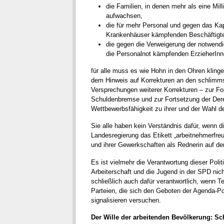
die Familien, in denen mehr als eine Mil
aufwachsen,
die für mehr Personal und gegen das Ka
Krankenhäuser kämpfenden Beschäftigt
die gegen die Verweigerung der notwendi
die Personalnot kämpfenden ErzieherInne
für alle muss es wie Hohn in den Ohren klinge
dem Hinweis auf Korrekturen an den schlimm
Versprechungen weiterer Korrekturen – zur For
Schuldenbremse und zur Fortsetzung der Dere
Wettbewerbsfähigkeit zu ihrer und der Wahl d
Sie alle haben kein Verständnis dafür, wenn d
Landesregierung das Etikett „arbeitnehmerfreun
und ihrer Gewerkschaften als Rednerin auf de
Es ist vielmehr die Verantwortung dieser Politi
Arbeiterschaft und die Jugend in der SPD nich
schließlich auch dafür verantwortlich, wenn Te
Parteien, die sich den Geboten der Agenda-Po
signalisieren versuchen.
Der Wille der arbeitenden Bevölkerung: S