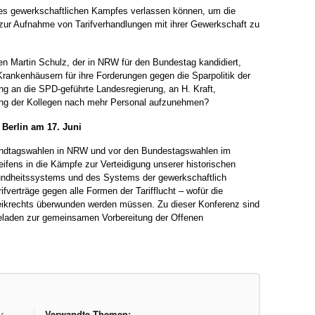
ihres gewerkschaftlichen Kampfes verlassen können, um die
 zur Aufnahme von Tarifverhandlungen mit ihrer Gewerkschaft zu
en Martin Schulz, der in NRW für den Bundestag kandidiert,
 Krankenhäusern für ihre Forderungen gegen die Sparpolitik der
ng an die SPD-geführte Landesregierung, an H. Kraft,
erung der Kollegen nach mehr Personal aufzunehmen?
Berlin am 17. Juni
 Landtagswahlen in NRW und vor den Bundestagswahlen im
ifens in die Kämpfe zur Verteidigung unserer historischen
sundheitssystems und des Systems der gewerkschaftlich
ifverträge gegen alle Formen der Tarifflucht – wofür die
eikrechts überwunden werden müssen. Zu dieser Konferenz sind
eladen zur gemeinsamen Vorbereitung der Offenen
Verwandte Themen: