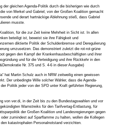
 der gleichen Agenda-Politik durch die bisherigen wie durch
, die von Merkel und Gabriel, von der Großen Koalition gemacht
hsende und derart hartnäckige Ablehnung stieß, dass Gabriel
ulieren musste.
oalition, für die zur Zeit keine Mehrheit in Sicht ist. In allen
ken beteiligt ist, beweist sie ihre Fähigkeit und
nzernen diktierte Politik der Schuldenbremse und Deregulierung
rung umzusetzen. Das demonstriert zuletzt die rot-rot-grüne
verbot gegen den Kampf der Krankenhausbeschäftigten und ihrer
usgründung und für die Verteidigung und ihre Rückkehr in den
ik&Demokratie Nr. 375 und S. 4-6 in dieser Ausgabe)
a“ hat Martin Schulz auch in NRW zeitweilig einen gewissen
t. Der unbedingte Wille solcher Wähler, dass die Agenda-
t der Politik jeder von der SPD unter Kraft geführten Regierung,
g von ver.di, in der Zeit bis zu den Bundestagswahlen und vor
ekündigten Warnstreiks für den Tarifvertag-Entlastung, für
uttsparpolitik der Großen Koalition und Landesregierungen gegen
n oder zumindest auf Sparflamme zu halten, wollen die Kollegen
n den katastrophalen Personalnotstand verzichten.