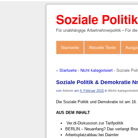
Soziale Polit
Für unabhängige Arbeitnehmerpolitik • Für die
Startseite
Aktuelle Texte
Ausga
»
Startseite
›
Nicht kategorisiert
›
Soziale Pol
Soziale Politik & Demokratie Nr
von
Admin
am
4. Februar 2015
in
Nicht kategorisiert
Die Soziale Politik und Demokratie ist am 16
AUS DEM INHALT
Ver.di-Diskussion zur Tarifpolitik
BERLIN – Neuanfang? Das verlangt Bru
Arbeitsplatzabbau bei Daimler