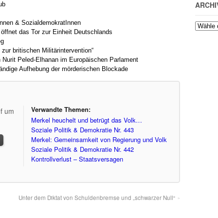
ARCHI
ub
Innen & SozialdemokratInnen
öffnet das Tor zur Einheit Deutschlands
eg
ur britischen Militärintervention“
n Nurit Peled-Elhanan im Europäischen Parlament
tändige Aufhebung der mörderischen Blockade
Verwandte Themen:
ef um
Merkel heuchelt und betrügt das Volk…
Soziale Politik & Demokratie Nr. 443
Merkel: Gemeinsamkeit von Regierung und Volk
Soziale Politik & Demokratie Nr. 442
Kontrollverlust – Staatsversagen
Unter dem Diktat von Schuldenbremse und „schwarzer Null“